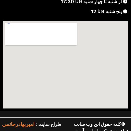
از شنبه تا چهار شنبه 9 تا 17:30
پنج شنبه 9 تا 12
©کلیه حقوق این وب سایت
طراح سایت :
امیربهادرحاتمی
متعلق به شرکت ابزار ره‌آورد می