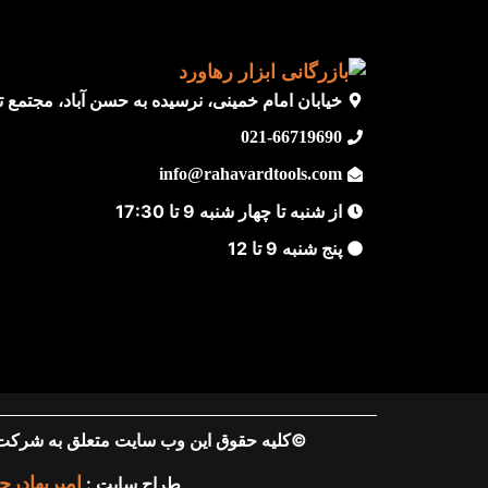
خیابان امام خمینی، نرسیده به حسن آباد، مجتمع تجاری ن
021-66719690
info@rahavardtools.com
از شنبه تا چهار شنبه 9 تا 17:30
پنج شنبه 9 تا 12
©کلیه حقوق این وب سایت متعلق به شرکت اب
طراح سایت :
امیربهادرح