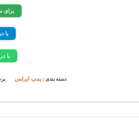
برای س
یا د
یا در
دسته بندی :
پمپ ایرلس
بر